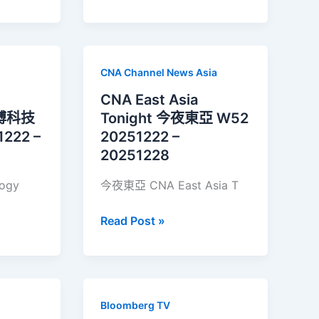
何
重
塑
數
CNA Channel News Asia
位
影
CNA East Asia
音
彭博科技
Tonight 今夜東亞 W52
生
222 –
20251222 –
態？
20251228
logy
今夜東亞 CNA East Asia T
CNA
Read Post »
East
Asia
Tonight
今
Bloomberg TV
夜