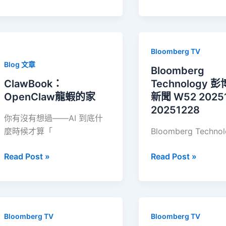
作
音
系
新
統：
趨
筆
勢】
Bloomberg TV
記
直
Blog 文章
＋
擊
Bloomberg
eSIM
全
ClawBook：
Technology 
上
球
OpenClaw龍蝦的家
新聞 W52 20251
網
一
20251228
你有沒有想過——AI 到底什
＋
級
麼時候才算「
Bloomberg Techno
美
戰
國
區：
ClawBook：
Bloomberg
Read Post »
Read Post »
門
美
OpenClaw
Technology
號
國
龍
彭
FAST
蝦
博
TV
的
科
發
Bloomberg TV
Bloomberg TV
家
技