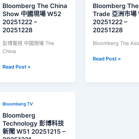
展
新
Bloomberg The China
Bloomberg The
現
聞
Show 中國現場 W52
Trade 亞洲市場
況
W52
20251222 –
20251222 –
與
20251222
20251228
20251228
主
–
流
彭博電視 中國現場 The
Bloomberg The Asi
20251228
玩
China
家
Bloomberg
Read Post »
全
Bloomberg
The
Read Post »
解
The
Asia
析
China
Trade
Show
亞
中
洲
Bloomberg TV
國
市
現
場
Bloomberg
場
W52
Technology 彭博科技
W52
20251222
新聞 W51 20251215 –
20251222
–