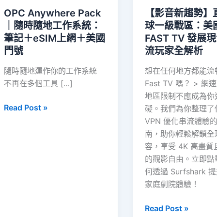
OPC Anywhere Pack
【影音新趨勢】
｜隨時隨地工作系統：
球一級戰區：美
筆記＋eSIM上網＋美國
FAST TV 發展
門號
流玩家全解析
隨時隨地運作你的工作系統
想在任何地方都能流
不再在多個工具 […]
Fast TV 嗎？ > 
地區限制不應成為你
OPC
Read Post »
礙。我們為你整理了
Anywhere
VPN 優化串流體驗
Pack
南，助你輕鬆解鎖全
｜
容，享受 4K 高畫
隨
的觀影自由。立即點
時
何透過 Surfshark
隨
家庭劇院體驗！
地
工
【影
Read Post »