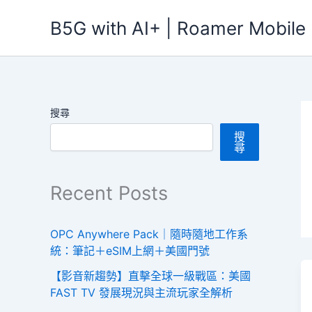
跳
B5G with AI+ | Roamer Mobile
至
主
要
內
容
搜尋
搜
尋
Recent Posts
OPC Anywhere Pack｜隨時隨地工作系
統：筆記＋eSIM上網＋美國門號
【影音新趨勢】直擊全球一級戰區：美國
FAST TV 發展現況與主流玩家全解析