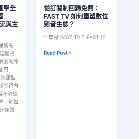
直擊全
從訂閱制回歸免費：
國
FAST TV 如何重塑數位
現況與主
影音生態？
什麼是 FAST TV？ FAST (F
暢觀看
從
Read Post »
網速延遲或
訂
追劇的障
閱
使用
制
的終極指
回
球影視內
歸
質且不降速
免
擊了解如
費：
 提升你的
FAST
TV
如