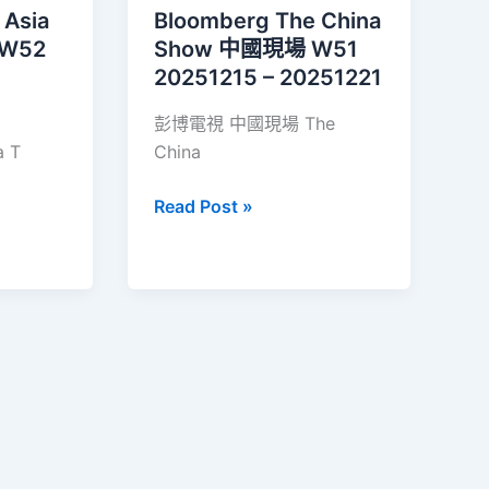
東
 Asia
Bloomberg The China
亞
 W52
Show 中國現場 W51
W52
20251215 – 20251221
20251222
彭博電視 中國現場 The
–
a T
China
20251228
Bloomberg
Read Post »
The
China
Show
中
國
現
場
W51
20251215
–