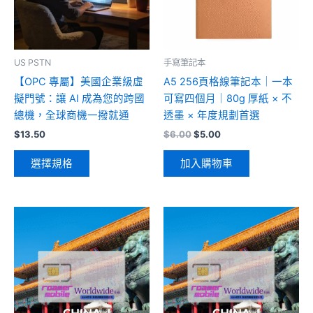
US PSTN
手寫筆記本
【OPC 專屬】美國企業級虛
A5 256頁格線筆記本｜一本
擬門號：讓 AI 成為您的跨國
可寫四個月｜80g 厚紙 × 不
總機，全球商機一撥就通
透墨 × 年度規劃首選
原
目
$
13.50
$
6.00
$
5.00
始
前
此
價
價
選擇規格
加入購物車
產
格：
格：
$6.00。
$5.00。
品
有
多
種
款
式。
可
在