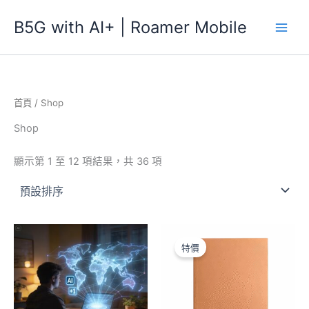
跳
B5G with AI+ | Roamer Mobile
至
主
要
內
容
首頁
/ Shop
Shop
顯示第 1 至 12 項結果，共 36 項
特價