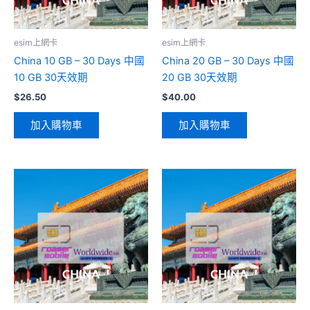
產
品
頁
esim上網卡
esim上網卡
面
China 10 GB – 30 Days 中國
China 20 GB – 30 Days 中國
選
10 GB 30天效期
20 GB 30天效期
擇
$
26.50
$
40.00
選
項
加入購物車
加入購物車