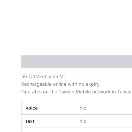
描述
額外資訊
評價 (0)
5G Data-only eSIM.
Rechargeable online with no expiry.
Operates on the Taiwan Mobile network in Taiwan
voice
No
text
No