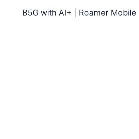
跳
B5G with AI+ | Roamer Mobile
至
主
要
內
容