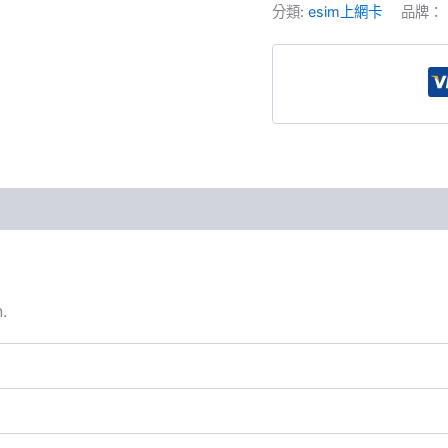
-
分類:
esim上網卡
品牌：
30
Days
台
灣
20
GB
30
天
效
期
數
量
.