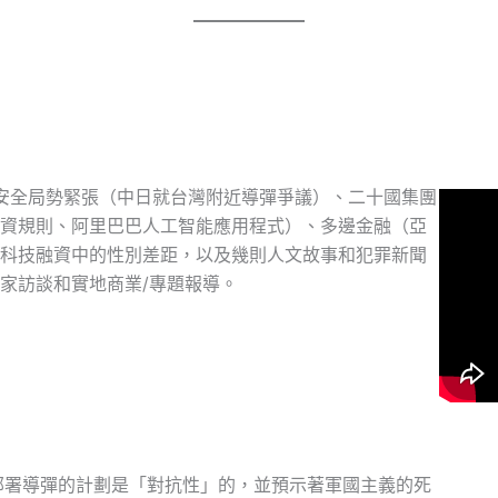
安全局勢緊張（中日就台灣附近導彈爭議）、二十國集團
資規則、阿里巴巴人工智能應用程式）、多邊金融（亞
科技融資中的性別差距，以及幾則人文故事和犯罪新聞
家訪談和實地商業/專題報導。
部署導彈的計劃是「對抗性」的，並預示著軍國主義的死