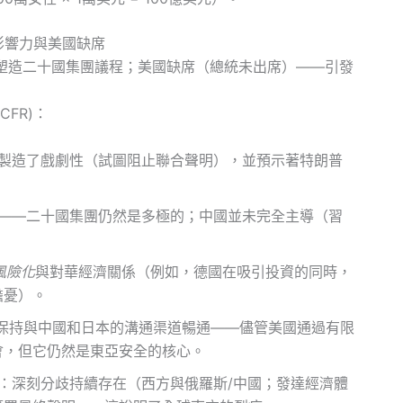
影響力與美國缺席
塑造二十國集團議程；美國缺席（總統未出席）——引發
ECFR)：
製造了戲劇性（試圖阻止聯合聲明），並預示著特朗普
——二十國集團仍然是多極的；中國並未完全主導（習
。
風險化
與對華經濟關係（例如，德國在吸引投資的同時，
擔憂）。
保持與中國和日本的溝通渠道暢通——儘管美國通過有限
會，但它仍然是東亞安全的核心。
：深刻分歧持續存在（西方與俄羅斯/中國；發達經濟體