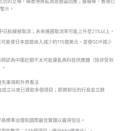
北京的立場，稱香港將監測並適當回應；據報導，香港已
警示。
中日航線被取消；未來幾週取消率可能上升至21%以上。
可能使日本旅遊收入減少約115億美元，並使GDP減少
析師認為中國近期不太可能擾亂高科技供應鏈（除非受到
）。
優先事項和外界看法
自成立以來已資助多個項目；即將卸任的行長金立群
守高標準治理和國際最佳實踐以贏得信任。
用的數字：245個項目，總計660億美元）。