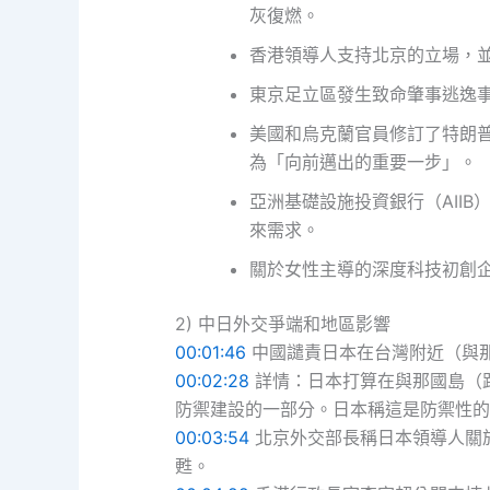
灰復燃。
香港領導人支持北京的立場，
東京足立區發生致命肇事逃逸
美國和烏克蘭官員修訂了特朗普
為「向前邁出的重要一步」。
亞洲基礎設施投資銀行（AII
來需求。
關於女性主導的深度科技初創
2) 中日外交爭端和地區影響
00:01:46
中國譴責日本在台灣附近（與
00:02:28
詳情：日本打算在與那國島（距
防禦建設的一部分。日本稱這是防禦性的
00:03:54
北京外交部長稱日本領導人關
甦。