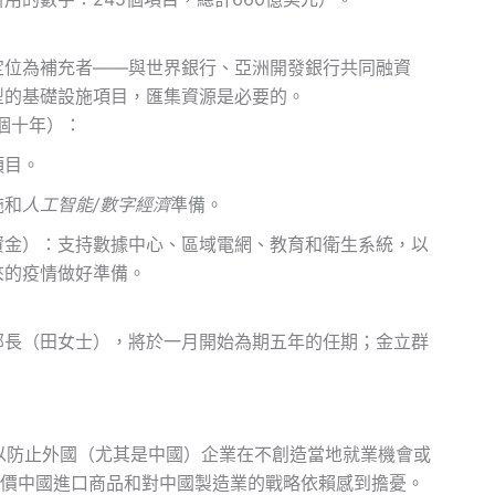
定位為補充者——與世界銀行、亞洲開發銀行共同融資
型的基礎設施項目，匯集資源是必要的。
個十年）：
項目。
施和
人工智能/數字經濟
準備。
資金）：支持數據中心、區域電網、教育和衛生系統，以
來的疫情做好準備。
部長（田女士），將於一月開始為期五年的任期；金立群
以防止外國（尤其是中國）企業在不創造當地就業機會或
價中國進口商品和對中國製造業的戰略依賴感到擔憂。