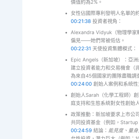
價值約為2%。
女性佔國際專利發明人名單的約
00:21:38
投資者視角：
Alexandra Vidyuk
偏見——她們常被低估。
00:22:31
天使投資集體模式：
Epic Angels（新加坡）
建立投資者能力和交易機會（非
為來自45個國家的團隊盡職調
00:24:00
創始人案例和系統性
創始人Sarah（化學工程師
庭支持和生態系統對女性創始
政策推動：新加坡要求上市公
共同投資基金（例如，Startup
00:24:59
結論：
能見度、量身
女性投資，潛力巨大（例如：100