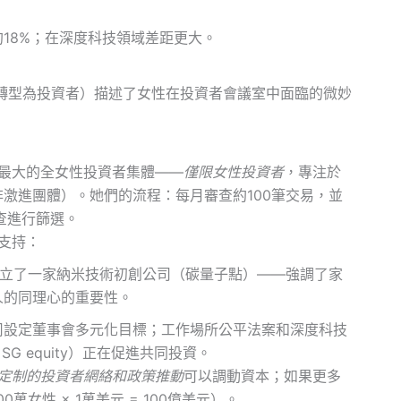
18%；在深度科技領域差距更大。
（物理學家轉型為投資者）描述了女性在投資者會議室中面臨的微妙
：亞洲最大的全女性投資者集體——
僅限女性投資者
，專注於
激進團體）。她們的流程：每月審查約100筆交易，並
查進行篩選。
支持：
）創立了一家納米技術初創公司（碳量子點）——強調了家
人的同理心的重要性。
司設定董事會多元化目標；工作場所公平法案和深度科技
 SG equity）正在促進共同投資。
定制的投資者網絡和政策推動
可以調動資本；如果更多
萬女性 × 1萬美元 = 100億美元）。