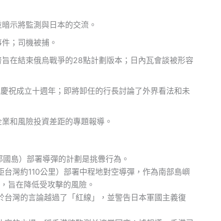
並暗示將監測與日本的交流。
事件；司機被捕。
旨在結束俄烏戰爭的28點計劃版本；日內瓦會談被形容
B）慶祝成立十週年；即將卸任的行長討論了外界看法和未
企業和風險投資差距的專題報導。
那國島）部署導彈的計劃是挑釁行為。
台灣約110公里）部署中程地對空導彈，作為南部島嶼
，旨在降低受攻擊的風險。
於台灣的言論越過了「紅線」，並警告日本軍國主義復