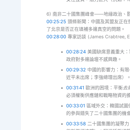
6) 南非二十國集團峰會——地緣政治、
00:25:25
頭條新聞：中國及其盟友正在
了北京是否正在填補多邊真空的問題。
00:28:00
專家訪談 (James Crabtree, 
00:28:24
美國缺席意義重大：
政府對多邊論壇不感興趣。
00:29:32
中國的影響力：有限
近平未出席；李強總理出席）
00:31:41
歐洲的困境：平衡
去
必須權衡供應鏈和戰略物資的
00:33:01
區域外交：韓國試圖
的參與錯失了二十國集團的機
00:33:58
二十國集團的凝聚力