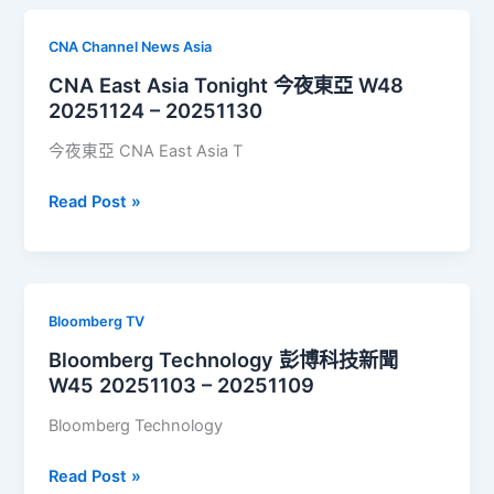
Tonight
今
CNA Channel News Asia
夜
CNA East Asia Tonight 今夜東亞 W48
東
20251124 – 20251130
亞
W49
今夜東亞 CNA East Asia T
20251201
–
CNA
Read Post »
20251207
East
Asia
Tonight
今
Bloomberg TV
夜
Bloomberg Technology 彭博科技新聞
東
W45 20251103 – 20251109
亞
W48
Bloomberg Technology
20251124
–
Bloomberg
Read Post »
20251130