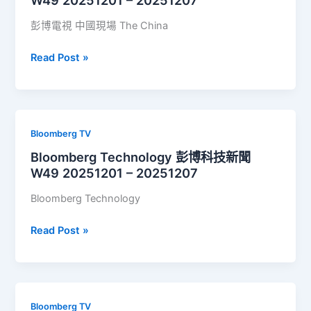
W49 20251201 – 20251207
場
W50
彭博電視 中國現場 The China
20251208
–
Bloomberg
Read Post »
20251214
The
China
Show
中
Bloomberg TV
國
Bloomberg Technology 彭博科技新聞
現
W49 20251201 – 20251207
場
W49
Bloomberg Technology
20251201
–
Bloomberg
Read Post »
20251207
Technology
彭
博
科
Bloomberg TV