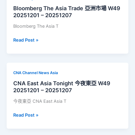
技
Bloomberg The Asia Trade 亞洲市場 W49
新
20251201 – 20251207
聞
W49
Bloomberg The Asia T
20251201
–
Bloomberg
Read Post »
20251207
The
Asia
Trade
亞
CNA Channel News Asia
洲
CNA East Asia Tonight 今夜東亞 W49
市
20251201 – 20251207
場
W49
今夜東亞 CNA East Asia T
20251201
–
CNA
Read Post »
20251207
East
Asia