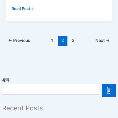
–
Bloomberg
Read Post »
20251109
The
China
Show
中
國
←
Previous
1
2
3
Next
→
現
場
W45
20251103
–
20251109
搜尋
搜
尋
Recent Posts