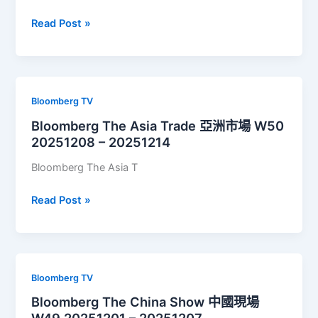
Bloomberg
Read Post »
The
China
Show
中
Bloomberg TV
國
Bloomberg The Asia Trade 亞洲市場 W50
現
20251208 – 20251214
場
W50
Bloomberg The Asia T
20251208
–
Bloomberg
Read Post »
20251214
The
Asia
Trade
亞
Bloomberg TV
洲
Bloomberg The China Show 中國現場
市